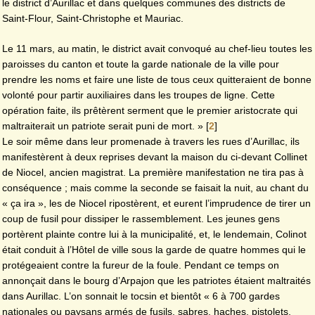
le district d’Aurillac et dans quelques communes des districts de
Saint-Flour, Saint-Christophe et Mauriac.
Le 11 mars, au matin, le district avait convoqué au chef-lieu toutes les
paroisses du canton et toute la garde nationale de la ville pour
prendre les noms et faire une liste de tous ceux quitteraient de bonne
volonté pour partir auxiliaires dans les troupes de ligne. Cette
opération faite, ils prêtèrent serment que le premier aristocrate qui
maltraiterait un patriote serait puni de mort. »
[
2
]
Le soir même dans leur promenade à travers les rues d’Aurillac, ils
manifestèrent à deux reprises devant la maison du ci-devant Collinet
de Niocel, ancien magistrat. La première manifestation ne tira pas à
conséquence ; mais comme la seconde se faisait la nuit, au chant du
« ça ira », les de Niocel ripostèrent, et eurent l’imprudence de tirer un
coup de fusil pour dissiper le rassemblement. Les jeunes gens
portèrent plainte contre lui à la municipalité, et, le lendemain, Colinot
était conduit à l’Hôtel de ville sous la garde de quatre hommes qui le
protégeaient contre la fureur de la foule. Pendant ce temps on
annonçait dans le bourg d’Arpajon que les patriotes étaient maltraités
dans Aurillac. L’on sonnait le tocsin et bientôt « 6 à 700 gardes
nationales ou paysans armés de fusils, sabres, haches, pistolets,