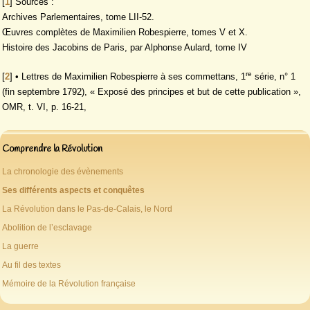
[
1
]
Sources :
Archives Parlementaires, tome LII-52.
Œuvres complètes de Maximilien Robespierre, tomes V et X.
Histoire des Jacobins de Paris, par Alphonse Aulard, tome IV
re
[
2
]
• Lettres de Maximilien Robespierre à ses commettans, 1
série, n° 1
(fin septembre 1792), « Exposé des principes et but de cette publication »,
OMR, t. VI, p. 16-21,
Comprendre la Révolution
La chronologie des évènements
Ses différents aspects et conquêtes
La Révolution dans le Pas-de-Calais, le Nord
Abolition de l’esclavage
La guerre
Au fil des textes
Mémoire de la Révolution française