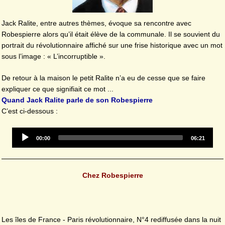
Jack Ralite, entre autres thèmes, évoque sa rencontre avec
Robespierre alors qu’il était élève de la communale. Il se souvient du
portrait du révolutionnaire affiché sur une frise historique avec un mot
sous l’image : « L’incorruptible ».
De retour à la maison le petit Ralite n’a eu de cesse que se faire
expliquer ce que signifiait ce mot ...
Quand Jack Ralite parle de son Robespierre
C’est ci-dessous :
Audio
Current
Total
00:00
06:21
time
Player
duration
Chez Robespierre
Les îles de France - Paris révolutionnaire, N°4 rediffusée dans la nuit