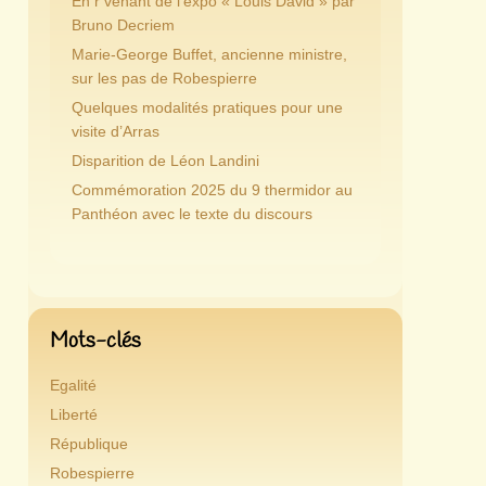
En r’venant de l’expo « Louis David » par
Bruno Decriem
Marie-George Buffet, ancienne ministre,
sur les pas de Robespierre
Quelques modalités pratiques pour une
visite d’Arras
Disparition de Léon Landini
Commémoration 2025 du 9 thermidor au
Panthéon avec le texte du discours
Mots-clés
Egalité
Liberté
République
Robespierre