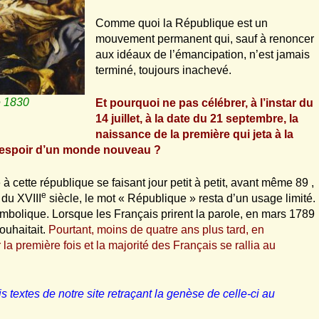
Comme quoi la République est un
mouvement permanent qui, sauf à renoncer
aux idéaux de l’émancipation, n’est jamais
terminé, toujours inachevé.
e 1830
Et pourquoi ne pas célébrer, à l’instar du
14 juillet, à la date du 21 septembre, la
naissance de la première qui jeta à la
e espoir d’un monde nouveau ?
ette république se faisant jour petit à petit, avant même 89 ,
e
 du XVIII
siècle, le mot « République » resta d’un usage limité.
symbolique. Lorsque les Français prirent la parole, en mars 1789
ouhaitait.
Pourtant, moins de quatre ans plus tard, en
a première fois et la majorité des Français se rallia au
 textes de notre site retraçant la genèse de celle-ci au