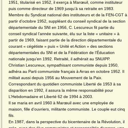
1951, titularisé en 1952, il exerça à Marœuil, comme instituteur
puis comme directeur de 1969 jusqu’à sa retraite en 1983.
Membre du Syndicat national des instituteurs et de la FEN-CGT à
partir d’octobre 1952, suppléant du conseil syndical de la section
départementale du SNI en 1956, C. Lescureux fit partie du
conseil syndical l’année suivante, élu sur la liste « unitaire » à
partir de 1969, faisant partie de la direction départementale du
courant « cégétiste » puis « Unité et Action » des sections
départementales du SNI et de la Fédération de l’Éducation
nationale jusqu’en 1992. Retraité, il adhérait au SNUIPP.
Christian Lescureux, sympathisant communiste depuis 1950,
adhéra au Parti communiste français à Arras en octobre 1952. Il
militait aussi depuis 1956 au Mouvement de la Paix.
Correspondant du quotidien communiste Liberté de 1953 à sa
disparition en 1992, il assura la même responsabilité pour
L’Hebdomadaire et Liberté 62 de 1994 à 2003.
Il se maria en avril 1960 à Marœuil avec une employée de
maison, fille d’ouvriers, militante communiste. Le couple eut cinq
fils.
En 1987, dans la perspective du bicentenaire de la Révolution, il
créa, avec des élus communistes et personnalités diverses, une