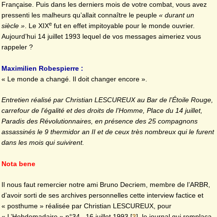
Française. Puis dans les derniers mois de votre combat, vous avez
pressenti les malheurs qu’allait connaître le peuple
« durant un
e
siècle »
. Le XIX
fut en effet impitoyable pour le monde ouvrier.
Aujourd’hui 14 juillet 1993 lequel de vos messages aimeriez vous
rappeler ?
Maximilien Robespierre :
« Le monde a changé. Il doit changer encore ».
Entretien réalisé par Christian LESCUREUX au Bar de l’Étoile Rouge,
carrefour de l’égalité et des droits de l’Homme, Place du 14 juillet,
Paradis des Révolutionnaires, en présence des 25 compagnons
assassinés le 9 thermidor an II et de ceux très nombreux qui le furent
dans les mois qui suivirent.
Nota bene
Il nous faut remercier notre ami Bruno Decriem, membre de l’ARBR,
d’avoir sorti de ses archives personnelles cette interview factice et
« posthume » réalisée par Christian LESCUREUX, pour
« L’Hebdomadaire » n°34 , 16 juillet 1993
[
3
]
, le journal qui remplaça